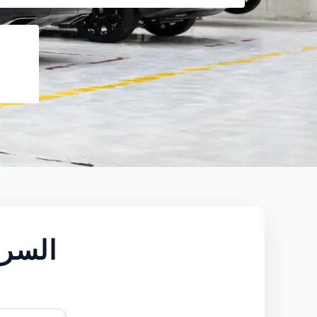
احجز صيانة GE ROVER