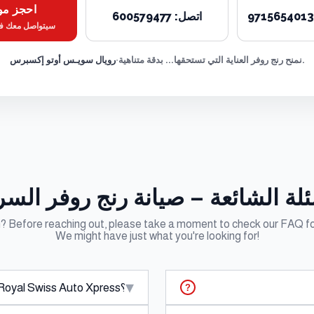
احجز م
971565401
اتصل:
600579477
سيتواصل معك فر
نمنح رنج روفر العناية التي تستحقها... بدقة متناهية.
•
رويال سويـس أوتو إكسبرس
ئلة الشائعة – صيانة رنج روفر السر
? Before reaching out, please take a moment to check our FAQ fo
We might have just what you're looking for!
▾
ما هي خدمات رنج روفر التي تقدمها Royal Swiss Auto Xpress؟
?