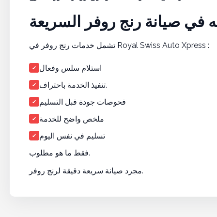
ه في صيانة رنج روفر السريعة
تشمل خدمات رنج روفر في Royal Swiss Auto Xpress :
استلام سلس وفعال
✔
تنفيذ الخدمة باحتراف.
✔
فحوصات جودة قبل التسليم
✔
ملخص واضح للخدمة
✔
تسليم في نفس اليوم
✔
فقط ما هو مطلوب.
مجرد صيانة سريعة دقيقة لرنج روفر.