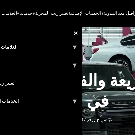
▾
▾
▾
اصل معنا
المدونة
الخدمات الإضافية
تغيير زيت المحرك
خدماتنا
العلامات ا
✕
▾
العلامات 
▾
يعة والفاخرة لسيار
تغيير ز
في الإمارات
▾
الخدمات ا
صيانة رنج روفر
/
العلامات التجارية
/
الصفحة الرئيسية