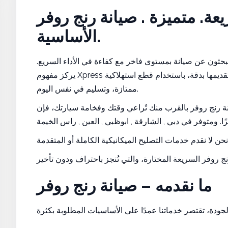
ة. متميزة . صيانة رنج روفر RANGE ROVER
الأساسية.
ثون عن صيانة بمستوى فاخر مع كفاءة في الأداء السريع.
يركز مفهوم Xpress لدينا فقط على الخدمات الأساسية لسيارات رنج روفر، ويتم تقديمها بدقة، باستخدام قطع استهلاكية
ممتازة، وتسليم في نفس اليوم.
ر بالقرب منك تُراعي وقتك وفخامة سيارتك، فإن Royal Swiss Auto Xpress تقدم لك
ما نقدمه – صيانة رنج روفر