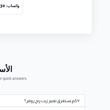
واتساب:
330
الأس
r quick answers.
▾
كم يستغرق تغيير زيت رنج روفر؟