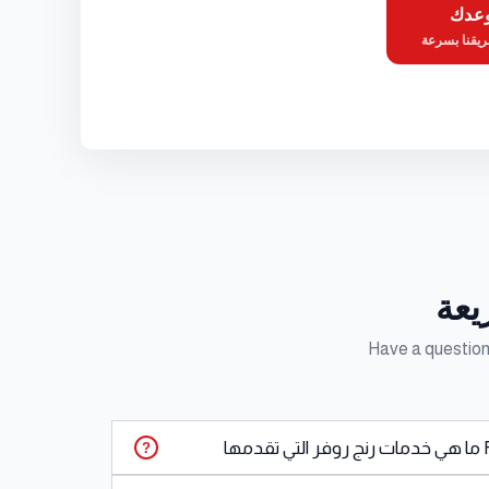
وعدك
يقنا بسرعة
يعة
Have a question
?