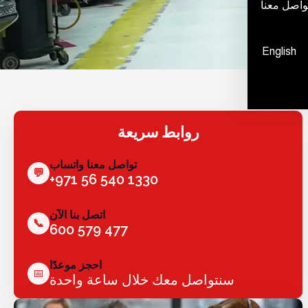
واصل معنا
English
روابط سريعة
تواصل معنا واتساب
💬
+971 56 540 1330
اتصل بنا الآن
📞
600 579 477
احجز موعدًا
📅
سنتواصل معك خلال ساعة واحدة