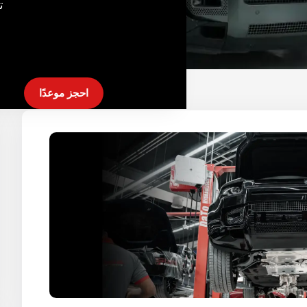
ت
احجز موعدًا