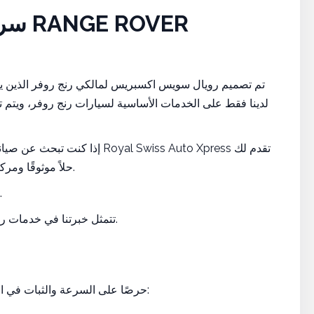
سريع
تم تصميم رويال سويس اكسبريس لمالكي رنج روفر الذين يبح
إذا كنت تبحث عن صيانة رنج روف
حلاً موثوقًا ومركزًا. ومتوفر في دبي , الشارقة , ابوظبي , العين , راس الخيمة.
نحن لا نقدم خدمات التصليح الميكانيكية الكاملة أو المتقدمة.
تتمثل خبرتنا في خدمات رنج روفر السريعة المختارة، والتي تُنجز باحتراف ودون تأخير.
حرصًا على السرعة والثبات في الجودة، تقتصر خدماتنا عمدًا على الأساسيات المطلوبة بكثرة: