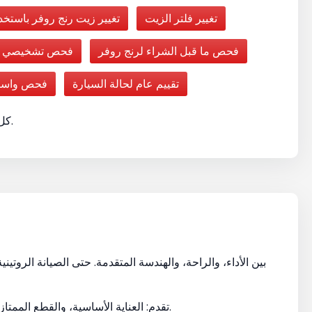
تغيير فلتر الزيت
تغيير زيت رنج روفر باستخ
فحص ما قبل الشراء لرنج روفر
فحص تشخيصي أس
تقييم عام لحالة السيارة
فحص واستبد
كل خدمة مُنظمة لتُنجز بسرعة دون التأثير على الجودة العالية.
سواء كنت تقود رنج روفر سبورت، فوغ Vogue، فيلار Velar، أو إيفوك Evoque، فإن Royal Swiss Auto Xpress تقدم: العناية الأساسية، والقطع الممتازة والتنفيذ الفعال.