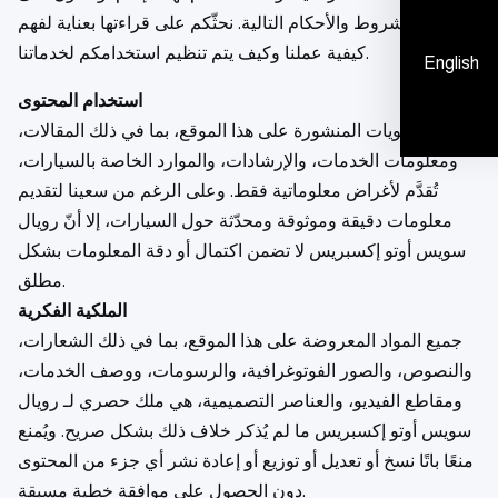
الالتزام بالشروط والأحكام التالية. نحثّكم على قراءتها بعناية لفهم
كيفية عملنا وكيف يتم تنظيم استخدامكم لخدماتنا.
English
استخدام المحتوى
المحتويات المنشورة على هذا الموقع، بما في ذلك المقالات،
ومعلومات الخدمات، والإرشادات، والموارد الخاصة بالسيارات،
تُقدَّم لأغراض معلوماتية فقط. وعلى الرغم من سعينا لتقديم
معلومات دقيقة وموثوقة ومحدّثة حول السيارات، إلا أنّ رويال
سويس أوتو إكسبريس لا تضمن اكتمال أو دقة المعلومات بشكل
مطلق.
الملكية الفكرية
جميع المواد المعروضة على هذا الموقع، بما في ذلك الشعارات،
والنصوص، والصور الفوتوغرافية، والرسومات، ووصف الخدمات،
ومقاطع الفيديو، والعناصر التصميمية، هي ملك حصري لـ رويال
سويس أوتو إكسبريس ما لم يُذكر خلاف ذلك بشكل صريح. ويُمنع
منعًا باتًا نسخ أو تعديل أو توزيع أو إعادة نشر أي جزء من المحتوى
دون الحصول على موافقة خطية مسبقة.