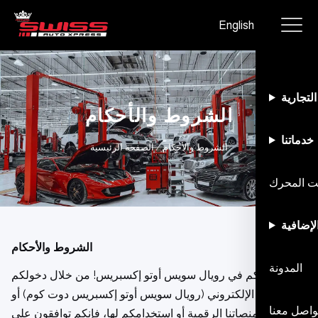
English
التجارية
الشروط والأحكام
خدماتنا
الشروط والأحكام
/
الصفحة الرئيسية
يت المحرك
لإضافية
الشروط والأحكام
المدونة
مرحبًا بكم في رويال سويس أوتو إكسبريس! من خلال دخولكم
إلى موقعنا الإلكتروني (رويال سويس أوتو إكسبريس دوت كوم) أو
واصل معنا
أي من منصاتنا الرقمية أو استخدامكم لها، فإنكم توافقون على