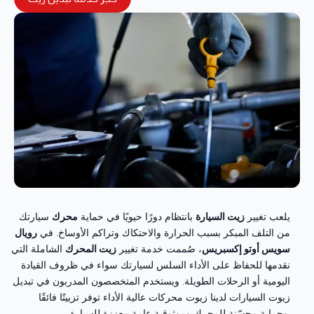
يلعب تغيير
زيت السيارة
بانتظام دورًا حيويًا في حماية
محرك
سيارتك
من التلف المبكر بسبب الحرارة والاحتكاك وتراكم الأوساخ. في
رويال
سويس أوتو إكسبريس
، صُممت خدمة تغيير
زيت المحرك
الشاملة التي
نقدمها للحفاظ على الأداء السلس لسيارتك سواء في ظروف القيادة
اليومية أو الرحلات الطويلة. ويستخدم المتخصصون المدربون في تبديل
زيوت السيارات لدينا زيوت محركات عالية الأداء توفر تزييتًا فائقًا
وحماية محسّنة للمحرك وموثوقية عامة معززة للسيارة.