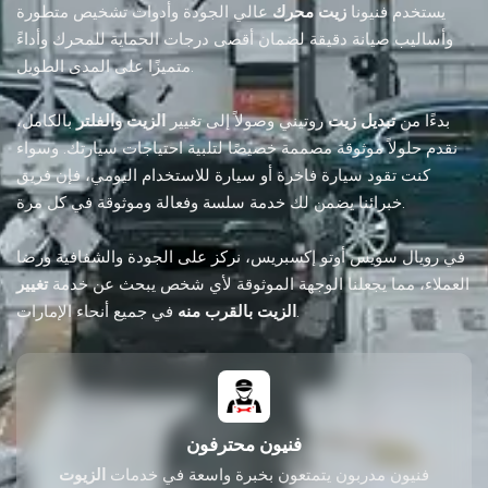
يستخدم فنيونا
زيت محرك
عالي الجودة وأدوات تشخيص متطورة
وأساليب صيانة دقيقة لضمان أقصى درجات الحماية للمحرك وأداءً
متميزًا على المدى الطويل.
بدءًا من
تبديل زيت
روتيني وصولاً إلى تغيير
الزيت والفلتر
بالكامل،
نقدم حلولاً موثوقة مصممة خصيصًا لتلبية احتياجات سيارتك. وسواء
كنت تقود سيارة فاخرة أو سيارة للاستخدام اليومي، فإن فريق
خبرائنا يضمن لك خدمة سلسة وفعالة وموثوقة في كل مرة.
في رويال سويس أوتو إكسبريس، نركز على الجودة والشفافية ورضا
العملاء، مما يجعلنا الوجهة الموثوقة لأي شخص يبحث عن خدمة
تغيير
في جميع أنحاء الإمارات.
الزيت بالقرب منه
فنيون محترفون
فنيون مدربون يتمتعون بخبرة واسعة في خدمات
الزيوت